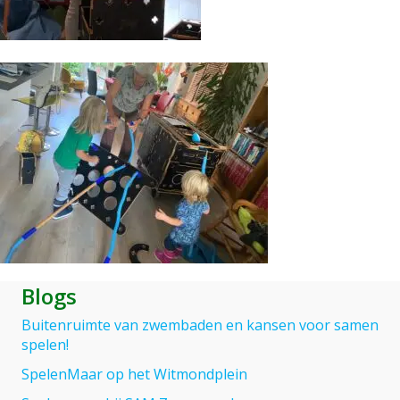
Blogs
Buitenruimte van zwembaden en kansen voor samen
spelen!
SpelenMaar op het Witmondplein