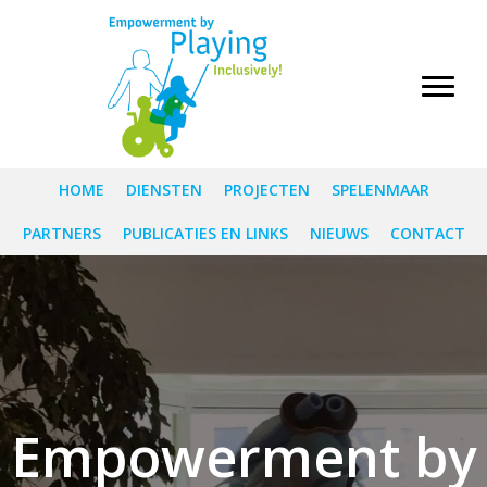
HOME
DIENSTEN
PROJECTEN
SPELENMAAR
PARTNERS
PUBLICATIES EN LINKS
NIEUWS
CONTACT
Empowerment by