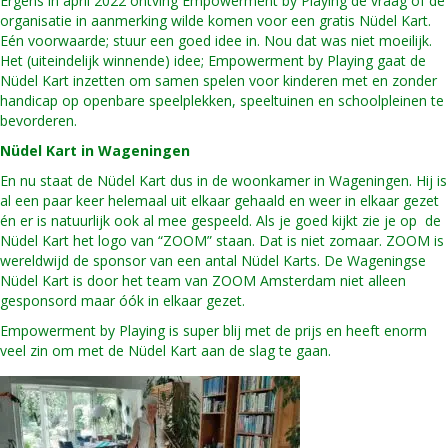
Ergens in april 2022 ontving Empowerment by Playing de vraag of de
organisatie in aanmerking wilde komen voor een gratis Nüdel Kart.
Eén voorwaarde; stuur een goed idee in. Nou dat was niet moeilijk.
Het (uiteindelijk winnende) idee; Empowerment by Playing gaat de
Nüdel Kart inzetten om samen spelen voor kinderen met en zonder
handicap op openbare speelplekken, speeltuinen en schoolpleinen te
bevorderen.
Nüdel Kart in Wageningen
En nu staat de Nüdel Kart dus in de woonkamer in Wageningen. Hij is
al een paar keer helemaal uit elkaar gehaald en weer in elkaar gezet
én er is natuurlijk ook al mee gespeeld. Als je goed kijkt zie je op de
Nüdel Kart het logo van “ZOOM” staan. Dat is niet zomaar. ZOOM is
wereldwijd de sponsor van een antal Nüdel Karts. De Wageningse
Nüdel Kart is door het team van ZOOM Amsterdam niet alleen
gesponsord maar óók in elkaar gezet.
Empowerment by Playing is super blij met de prijs en heeft enorm
veel zin om met de Nüdel Kart aan de slag te gaan.