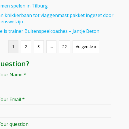
men spelen in Tilburg
n knikkerbaan tot vlaggenmast pakket ingezet door
enswelzijn
se is trainer Buitenspeelcoaches – Jantje Beton
1
2
3
…
22
Volgende »
uestion?
Your Name *
Your Email *
Your question