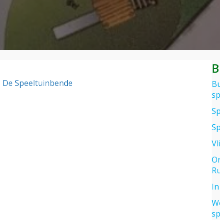
advice
playgro
design
B
| De Speeltuinbende
Bu
sp
Sp
Sp
Vl
Or
Ru
In
We
sp