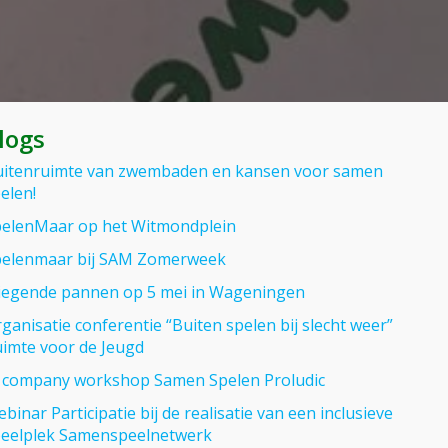
und
logs
itenruimte van zwembaden en kansen voor samen
elen!
elenMaar op het Witmondplein
elenmaar bij SAM Zomerweek
iegende pannen op 5 mei in Wageningen
ganisatie conferentie “Buiten spelen bij slecht weer”
imte voor de Jeugd
 company workshop Samen Spelen Proludic
binar Participatie bij de realisatie van een inclusieve
eelplek Samenspeelnetwerk