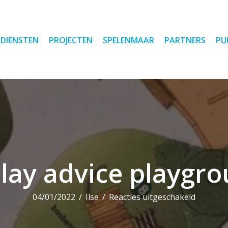
DIENSTEN
PROJECTEN
SPELENMAAR
PARTNERS
PU
play advice playgr
voor
04/01/2022
/
Ilse
/
Reacties uitgeschakeld
Inclusive
play