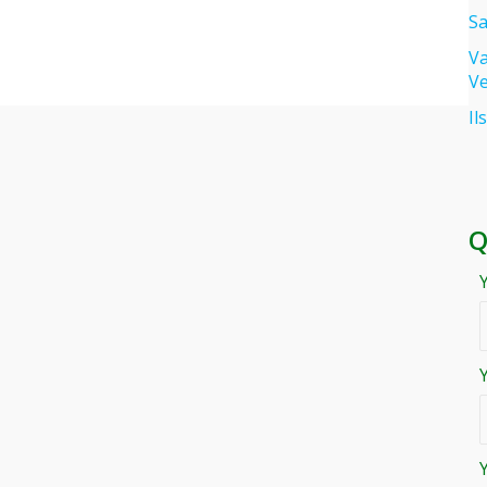
Sa
Va
Ve
Il
Q