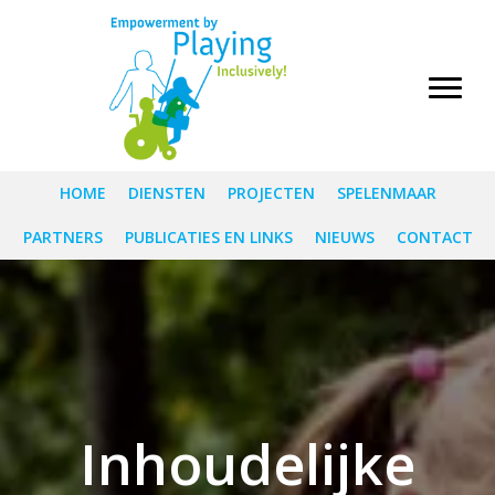
HOME
DIENSTEN
PROJECTEN
SPELENMAAR
PARTNERS
PUBLICATIES EN LINKS
NIEUWS
CONTACT
Inhoudelijke