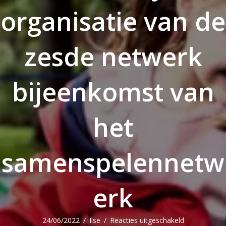
organisatie van de
zesde netwerk
bijeenkomst van
het
samenspelennetw
erk
voor
24/06/2022
/
Ilse
/
Reacties uitgeschakeld