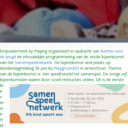
Inhoudelijke
organisatie
van
de
zesde
netwerk
bijeenkomst
van
het
Empowerment by Playing organiseert in opdracht van
Ruimte voor
samenspelen
de Jeugd
de inhoudelijke programmering van de zesde bijeenkomst
van het
Samenspeelnetwerk
. De bijeenkomst vind plaats op
donderdagmiddag 30 juni bij
Playground33
in Amersfoort. Thema
van de bijeenkomst is: Van speeltoestel tot samenspel. De vorige vijf
bijeenkomsten waren door covid restructies online. Dit is de eerste
liv
e
v
er
si
e.
H
et