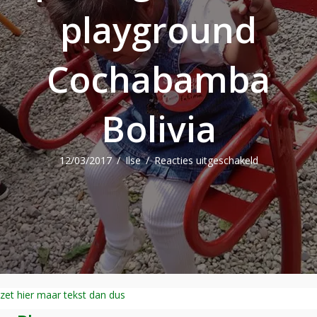
playground
Cochabamba
Bolivia
voor
12/03/2017
/
Ilse
/
Reacties uitgeschakeld
Opening
inclusive
playground
Cochabamb
Bolivia
zet hier maar tekst dan dus