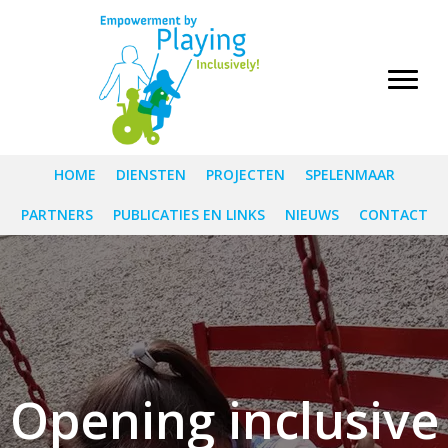
HOME
DIENSTEN
PROJECTEN
SPELENMAAR
PARTNERS
PUBLICATIES EN LINKS
NIEUWS
CONTACT
Opening inclusive