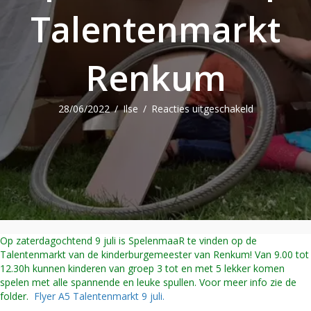
Talentenmarkt
Renkum
voor
28/06/2022
/
Ilse
/
Reacties uitgeschakeld
SpelenmaaR
op
Talentenmar
Renkum
Op zaterdagochtend 9 juli is SpelenmaaR te vinden op de
Talentenmarkt van de kinderburgemeester van Renkum! Van 9.00 tot
12.30h kunnen kinderen van groep 3 tot en met 5 lekker komen
spelen met alle spannende en leuke spullen. Voor meer info zie de
folder.
Flyer A5 Talentenmarkt 9 juli.