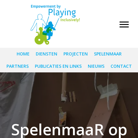
HOME
DIENSTEN
PROJECTEN
SPELENMAAR
PARTNERS
PUBLICATIES EN LINKS
NIEUWS
CONTACT
SpelenmaaR op