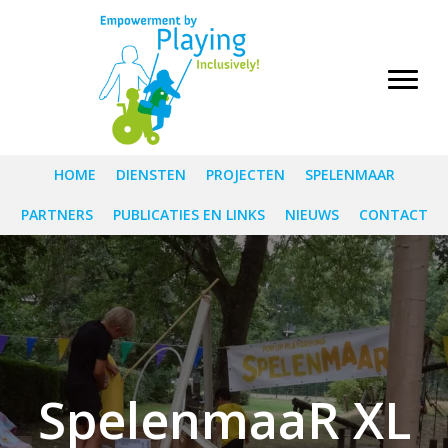
HOME
DIENSTEN
PROJECTEN
SPELENMAAR
PARTNERS
PUBLICATIES EN LINKS
NIEUWS
CONTACT
SpelenmaaR XL