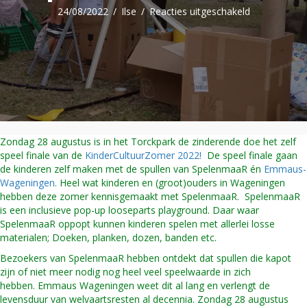
voor
24/08/2022
/
Ilse
/
Reacties uitgeschakeld
SpelenmaaR
XL
Zondag 28 augustus is in het Torckpark de zinderende doe het zelf
speel finale van de
KinderCultuurZomer 2022!
De speel finale gaan
de kinderen zelf maken met de spullen van SpelenmaaR én
Emmaus-
Wageningen
. Heel wat kinderen en (groot)ouders in Wageningen
hebben deze zomer kennisgemaakt met SpelenmaaR. SpelenmaaR
is een inclusieve pop-up looseparts playground. Daar waar
SpelenmaaR oppopt kunnen kinderen spelen met allerlei losse
materialen; Doeken, planken, dozen, banden etc.
Bezoekers van SpelenmaaR hebben ontdekt dat spullen die kapot
zijn of niet meer nodig nog heel veel speelwaarde in zich
hebben. Emmaus Wageningen weet dit al lang en verlengt de
levensduur van welvaartsresten al decennia. Zondag 28 augustus