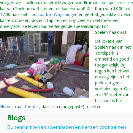
voegen we spullen uit de vrachtwagen van Emmaus en spullen uit de
kar van SpelenmaaR samen tot SpelenmaaR XL! Kom van 13.00 tot
17.00 naar het
Torckpark in Wageningen
en geef afgedankte stoelen,
kasten, doeken, dozen , tapijten en nog veel en veel meer een
onvergetelijke levensduurverlengende speelervaring.
Tot
SpelenmaaR XL!
De lokatie van
SpelenmaaR in het
Torckpark is
omheind en goed
toegankelijk. Bij
regen kan het wat
drassig zijn. In het
park zijn geen
voorzieningen. Op
zo’n 50 meter van
het park is het
Herenstraat Theater
, daar zijn (aangepaste) toiletten.
Blogs
Buitenruimte van zwembaden en kansen voor samen