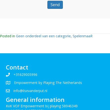
Posted in
Geen onderdeel van een categorie
,
SpelenmaaR
Contact
+31629005996
Empowerment by Playing The Netherlands
info@ilsevanderput.nl
General information
KvK VOF Empowerment bij playing 58946349