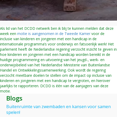
met
motie
voor
inclusie
in
Als lid van het DCDD netwerk ben ik blij te kunnen melden dat deze
international
week een
motie is aangenomen in de Tweede Kamer
voor de
programma’
inclusie van kinderen en jongeren met een handicap in de
internationale programma’s voor onderwijs en fatsoenlijk werk! Het
parlement heeft de Nederlandse regering verzocht inzicht te geven in
hoe kinderen en jongeren met een handicap worden bereikt in de
huidige programmering en uitvoering van het jeugd-, werk- en
onderwijsbeleid van het Nederlandse Ministerie van Buitenlandse
Handel en Ontwikkelingssamenwerking. Ook wordt de regering
verzocht meetbare doelen te stellen om de impact op inclusie van
kinderen en jongeren met een handicap te vergroten, en hierover
jaarlijks te rapporteren. DCDD is één van de aanjagers van deze
motie.
Blogs
Buitenruimte van zwembaden en kansen voor samen
spelen!