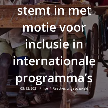
stemt in met
motie voor
inclusie in
internationale
programma’s
voor
03/12/2021
/
Ilse
/
Reacties uitgeschakeld
Tweede
kamer
stemt
in